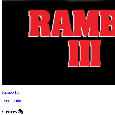
Rambo III
1988 · Film
Genres 🎭